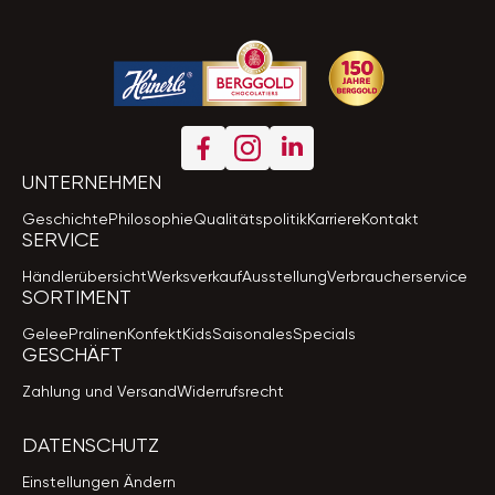
UNTERNEHMEN
Geschichte
Philosophie
Qualitätspolitik
Karriere
Kontakt
SERVICE
Händlerübersicht
Werksverkauf
Ausstellung
Verbraucherservice
SORTIMENT
Gelee
Pralinen
Konfekt
Kids
Saisonales
Specials
GESCHÄFT
Zahlung und Versand
Widerrufsrecht
DATENSCHUTZ
Einstellungen Ändern