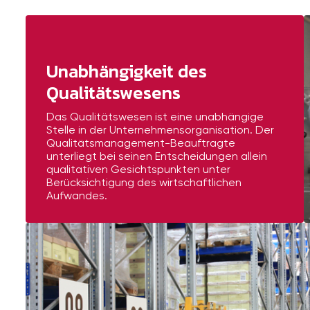
Unabhängigkeit des
Qualitätswesens
Das Qualitätswesen ist eine unabhängige
Stelle in der Unternehmensorganisation. Der
Qualitätsmanagement-Beauftragte
unterliegt bei seinen Entscheidungen allein
qualitativen Gesichtspunkten unter
Berücksichtigung des wirtschaftlichen
Aufwandes.