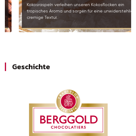
Kokosraspeln verleihen unseren Kokosflocken ein
tropisches Aroma und sorgen für eine unwiderstehlich
cremige Textur.
Geschichte