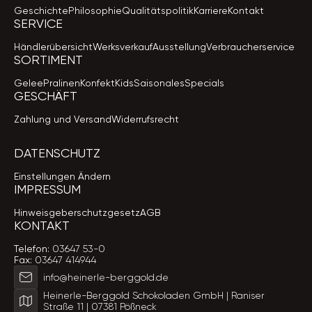
Geschichte
Philosophie
Qualitätspolitik
Karriere
Kontakt
SERVICE
Händlerübersicht
Werksverkauf
Ausstellung
Verbraucherservice
SORTIMENT
Gelee
Pralinen
Konfekt
Kids
Saisonales
Specials
GESCHÄFT
Zahlung und Versand
Widerrufsrecht
DATENSCHUTZ
Einstellungen Ändern
IMPRESSUM
Hinweisgeberschutzgesetz
AGB
KONTAKT
Telefon:
03647 53-0
Fax:
03647 414944
info@heinerle-berggold.de
Heinerle-Berggold Schokoladen GmbH | Raniser
Straße 11 | 07381 Pößneck