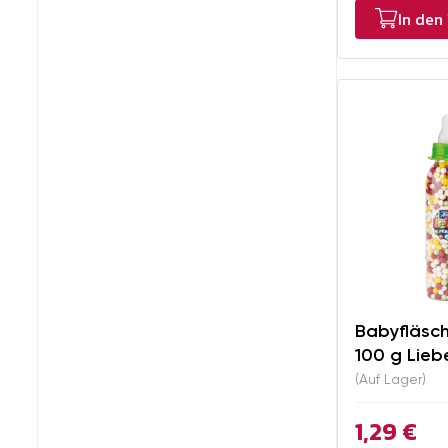
In den
Babyfläsc
100 g Lieb
(Auf Lager)
1,29 €