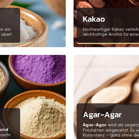
Kakao
en ein
Hochwertiger Kakao verleih
 über!
reichhaltige Aroma für ein
Agar-Agar
Agar-Agar
wird als vegeta
 und
Produkten eingesetzt. Es v
macht.
Konsistenz – ganz ohne den