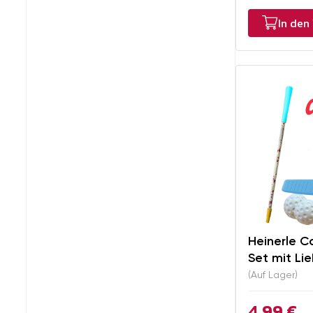
In den
Heinerle C
Set mit Li
(Auf Lager)
4,99 €