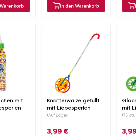
 Warenkorb
In den Warenkorb
hchen mit
Knatterwalze gefüllt
Glock
esperlen
mit Liebesperlen
mit L
(Auf Lager)
(75 stü
3,99 €
3,99