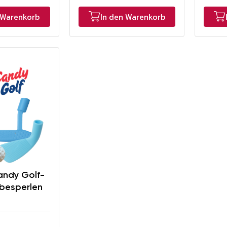
 Warenkorb
In den Warenkorb
andy Golf-
ebesperlen