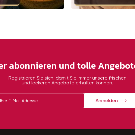
er abonnieren und tolle Angebote
Registrieren Sie sich, damit Sie immer unsere frischen
und leckeren Angebote erhalten können.
Anmelden