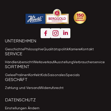
UNTERNEHMEN
Geschichte
Philosophie
Qualitätspolitik
Karriere
Kontakt
SERVICE
Händlerübersicht
Werksverkauf
Ausstellung
Verbraucherservice
SORTIMENT
Gelee
Pralinen
Konfekt
Kids
Saisonales
Specials
GESCHÄFT
Zahlung und Versand
Widerrufsrecht
DATENSCHUTZ
Einstellungen Ändern