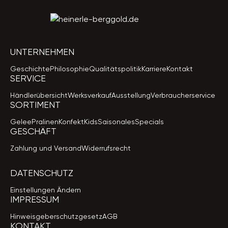
UNTERNEHMEN
Geschichte
Philosophie
Qualitätspolitik
Karriere
Kontakt
SERVICE
Händlerübersicht
Werksverkauf
Ausstellung
Verbraucherservice
SORTIMENT
Gelee
Pralinen
Konfekt
Kids
Saisonales
Specials
GESCHÄFT
Zahlung und Versand
Widerrufsrecht
DATENSCHUTZ
Einstellungen Ändern
IMPRESSUM
Hinweisgeberschutzgesetz
AGB
KONTAKT