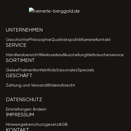
UNTERNEHMEN
Geschichte
Philosophie
Qualitätspolitik
Karriere
Kontakt
SERVICE
Händlerübersicht
Werksverkauf
Ausstellung
Verbraucherservice
SORTIMENT
Gelee
Pralinen
Konfekt
Kids
Saisonales
Specials
GESCHÄFT
Zahlung und Versand
Widerrufsrecht
DATENSCHUTZ
Einstellungen Ändern
IMPRESSUM
Hinweisgeberschutzgesetz
AGB
KONTAKT